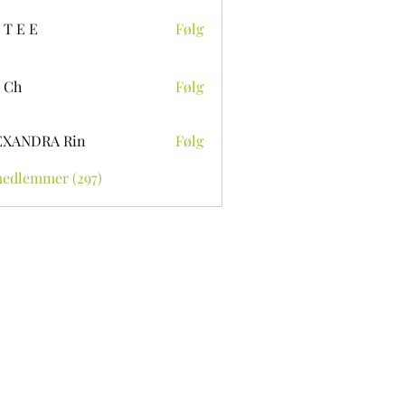
 T E E
Følg
 Ch
Følg
EXANDRA Rin
Følg
medlemmer (297)