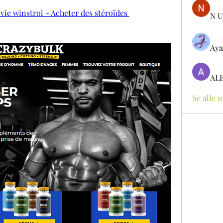
vie winstrol - Acheter des stéroïdes 
N U
Aya
AL
Se alle 