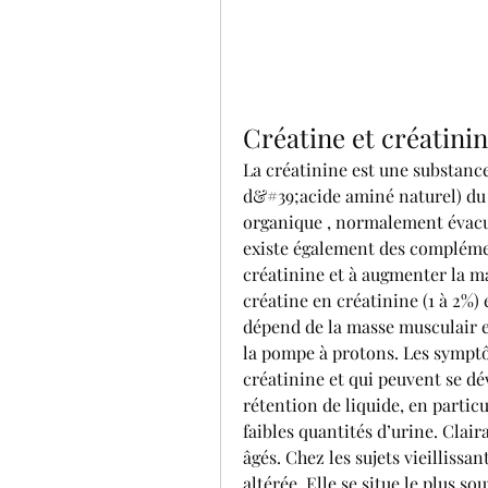
Créatine et créatini
La créatinine est une substance 
d&#39;acide aminé naturel) du 
organique , normalement évacué p
existe également des complémen
créatinine et à augmenter la ma
créatine en créatinine (1 à 2%)
dépend de la masse musculair e e
la pompe à protons. Les sympt
créatinine et qui peuvent se dé
rétention de liquide, en particu
faibles quantités d’urine. Claira
âgés. Chez les sujets vieillissan
altérée. Elle se situe le plus so