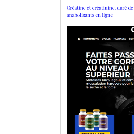
Créatine et créatinine, durė de 
anabolisants en ligne