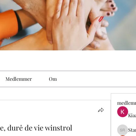
Medlemmer
Om
medlem
Kia
e, durė de vie winstrol
Sta
Stan Ro