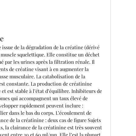
ne
issue de la dégradation de la créatine (dérivé 
muscle squelettique. Elle constitue un déchet 
ar les urines après la filtration rénale. Il 
ts de créatine visant à en augmenter la 
sse musculaire. La catabolisation de la 
 est constante. La production de créatinine 
t est stable à l’état d’équilibre. Inhibiteurs de 
ômes qui accompagnent un taux élevé de 
velopper rapidement peuvent inclure : 
lier dans le bas du corps. L’écoulement de 
nce de la créatinine : deux cas de figure Sujets 
ts, la clairance de la créatinine est très souvent 
uvent entre 30 et 60 ml/mn. Elle l’est la plupart 