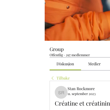
Group
Offentlig
·
297 medlemmer
Diskusjon
Medier
Tilbake
Stan Rockmore
11. september 2023
Stan Rockmore
Créatine et créatinin