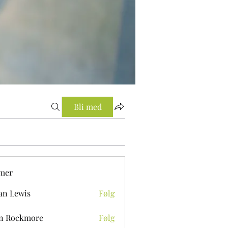
Bli med
mer
an Lewis
Følg
n Rockmore
Følg
ckmore