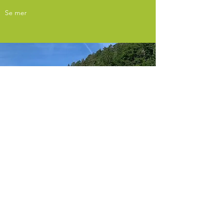
Se mer
"Store ting er gjort av mange
små ting som er satt i