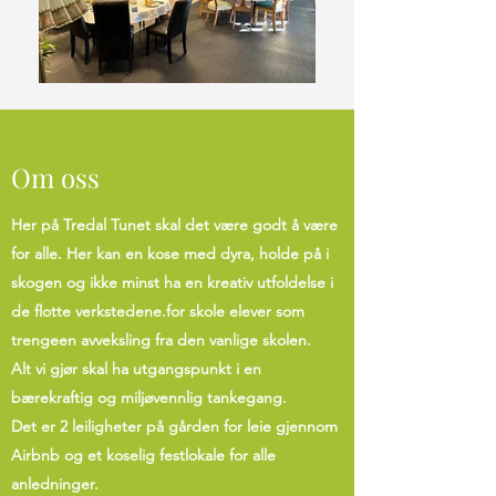
Om oss
Her på Tredal Tunet skal det være godt å være
for alle. Her kan en kose med dyra, holde på i
skogen og ikke minst ha en kreativ utfoldelse i
de flotte verkstedene.for skole elever som
trengeen avveksling fra den vanlige skolen.
Alt vi gjør skal ha utgangspunkt i en
bærekraftig og miljøvennlig tankegang.
Det er 2 leiligheter på gården for leie gjennom
Airbnb og et koselig festlokale for alle
anledninger.