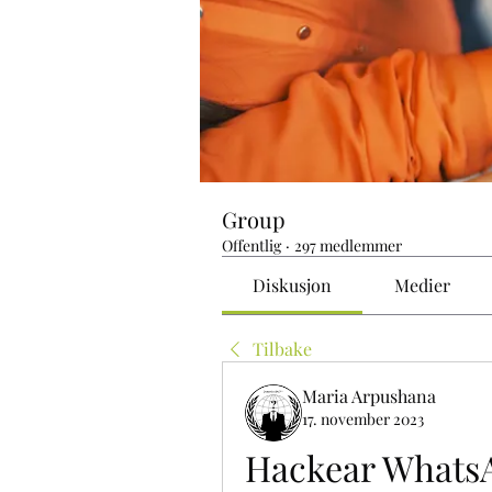
Group
Offentlig
·
297 medlemmer
Diskusjon
Medier
Tilbake
Maria Arpushana
17. november 2023
Hackear WhatsA