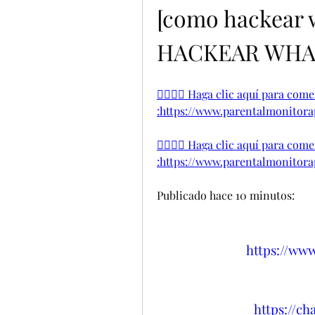
[como hackear 
HACKEAR WHATS
👉🏻👉🏻 Haga clic aquí para co
:https://www.parentalmonitorapp
👉🏻👉🏻 Haga clic aquí para co
:https://www.parentalmonitorapp
Publicado hace 10 minutos:
https://ww
https://ch