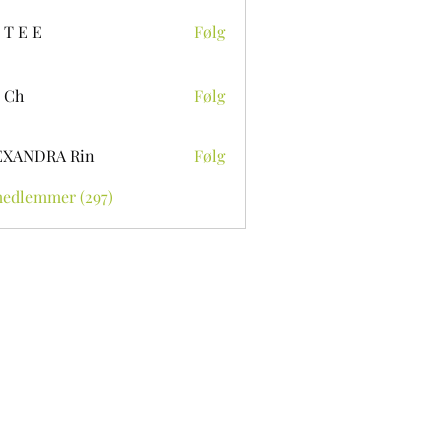
 T E E
Følg
 Ch
Følg
EXANDRA Rin
Følg
medlemmer (297)