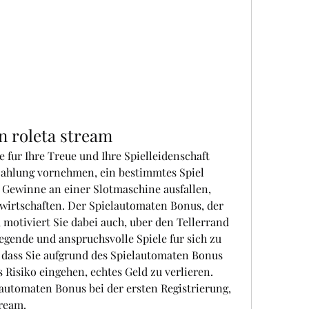
in roleta stream
e fur Ihre Treue und Ihre Spielleidenschaft 
nzahlung vornehmen, ein bestimmtes Spiel 
e Gewinne an einer Slotmaschine ausfallen, 
wirtschaften. Der Spielautomaten Bonus, der 
, motiviert Sie dabei auch, uber den Tellerrand 
gende und anspruchsvolle Spiele fur sich zu 
, dass Sie aufgrund des Spielautomaten Bonus 
Risiko eingehen, echtes Geld zu verlieren. 
lautomaten Bonus bei der ersten Registrierung, 
tream.