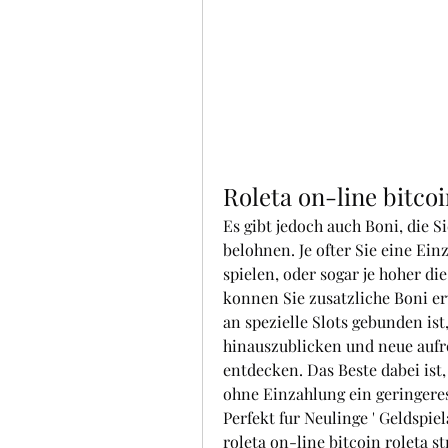
Roleta on-line bitco
Es gibt jedoch auch Boni, die Si
belohnen. Je ofter Sie eine Ei
spielen, oder sogar je hoher di
konnen Sie zusatzliche Boni er
an spezielle Slots gebunden ist
hinauszublicken und neue aufre
entdecken. Das Beste dabei ist
ohne Einzahlung ein geringeres 
Perfekt fur Neulinge ' Geldspie
roleta on-line bitcoin roleta s