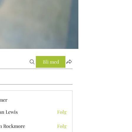
Bli med
mer
an Lewis
Følg
n Rockmore
Følg
ckmore