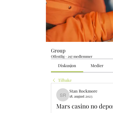
Group
Offentlig
·
297 medlemmer
Diskusjon
Medier
Tilbake
Stan Rockmore
18. august 2023
Stan Rockmore
Mars casino no depo