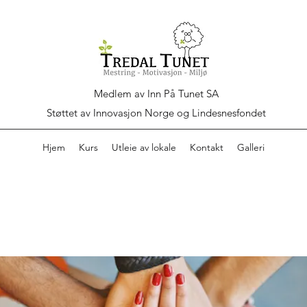
Medlem av Inn På Tunet SA
Støttet av Innovasjon Norge og Lindesnesfondet
Hjem
Kurs
Utleie av lokale
Kontakt
Galleri