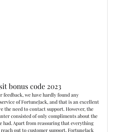
sit bonus code 2023
 feedback, we have hardly found any 
rvice of FortuneJack, and that is an excellent 
ve the need to contact support. However, the 
nter consisted of only compliments about the 
e had. Apart from reassuring that everything 
 reach out to customer support, FortuneJack 