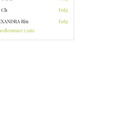
 Ch
Følg
EXANDRA Rin
Følg
medlemmer (296)