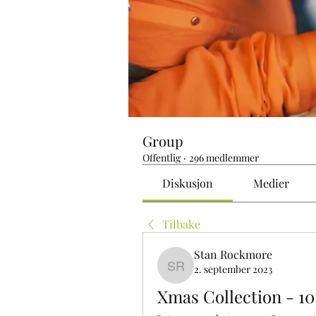
Group
Offentlig
·
296 medlemmer
Diskusjon
Medier
Tilbake
Stan Rockmore
2. september 2023
Stan Rockmore
Xmas Collection - 10 