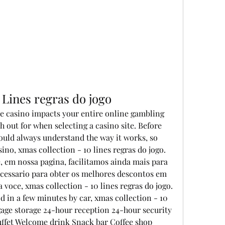
 Lines regras do jogo
e casino impacts your entire online gambling 
 out for when selecting a casino site. Before 
ould always understand the way it works, so 
sino, xmas collection - 10 lines regras do jogo.
, em nossa pagina, facilitamos ainda mais para 
cessario para obter os melhores descontos em 
 voce, xmas collection - 10 lines regras do jogo.
 in a few minutes by car, xmas collection - 10 
gage storage 24-hour reception 24-hour security 
ffet Welcome drink Snack bar Coffee shop 