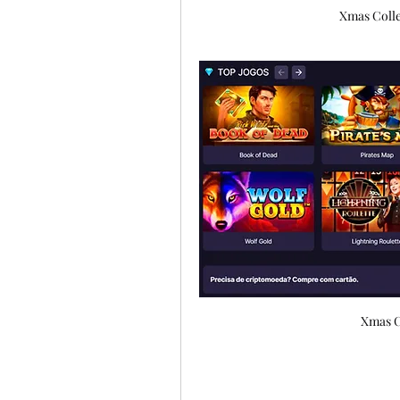
Xmas Colle
Xmas C