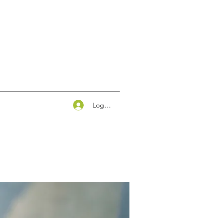
Logg inn