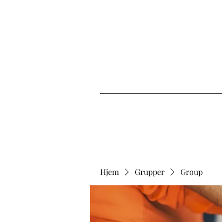
Hjem
Grupper
Group