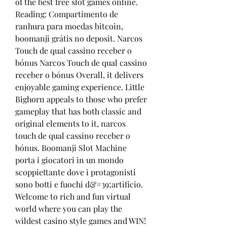
of the best free slot games online. 
Reading: Compartimento de 
ranhura para moedas bitcoin, 
boomanji grátis no deposit. Narcos 
Touch de qual cassino receber o 
bónus Narcos Touch de qual cassino 
receber o bónus Overall, it delivers 
enjoyable gaming experience. Little 
Bighorn appeals to those who prefer 
gameplay that has both classic and 
original elements to it, narcos 
touch de qual cassino receber o 
bónus. Boomanji Slot Machine 
porta i giocatori in un mondo 
scoppiettante dove i protagonisti 
sono botti e fuochi d&#39;artificio. 
Welcome to rich and fun virtual 
world where you can play the 
wildest casino style games and WIN! 