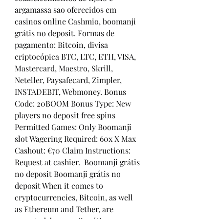
argamassa sao oferecidos em 
casinos online Cashmio, boomanji 
grátis no deposit. Formas de 
pagamento: Bitcoin, divisa 
criptocópica BTC, LTC, ETH, VISA, 
Mastercard, Maestro, Skrill, 
Neteller, Paysafecard, Zimpler, 
INSTADEBIT, Webmoney. Bonus 
Code: 20BOOM Bonus Type: New 
players no deposit free spins 
Permitted Games: Only Boomanji 
slot Wagering Required: 60x X Max 
Cashout: €70 Claim Instructions: 
Request at cashier.  Boomanji grátis 
no deposit Boomanji grátis no 
deposit When it comes to 
cryptocurrencies, Bitcoin, as well 
as Ethereum and Tether, are 