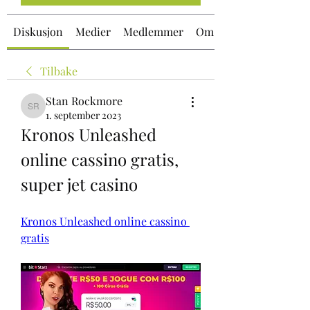
Diskusjon
Medier
Medlemmer
Om
Tilbake
Stan Rockmore
Stan Rockmore
1. september 2023
Kronos Unleashed 
online cassino gratis, 
super jet casino
Kronos Unleashed online cassino 
gratis