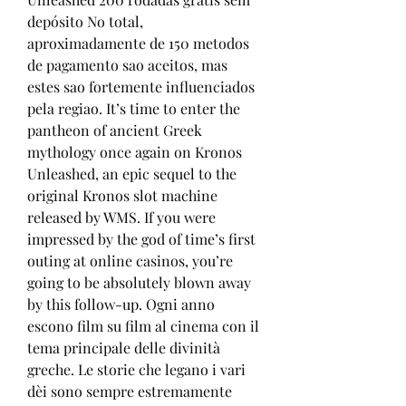
depósito No total, 
aproximadamente de 150 metodos 
de pagamento sao aceitos, mas 
estes sao fortemente influenciados 
pela regiao. It’s time to enter the 
pantheon of ancient Greek 
mythology once again on Kronos 
Unleashed, an epic sequel to the 
original Kronos slot machine 
released by WMS. If you were 
impressed by the god of time’s first 
outing at online casinos, you’re 
going to be absolutely blown away 
by this follow-up. Ogni anno 
escono film su film al cinema con il 
tema principale delle divinità 
greche. Le storie che legano i vari 
dèi sono sempre estremamente 