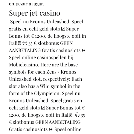
empezar a jugar.
Super jet casino
 Speel nu Kronos Unleashed  Speel 
gratis en echt geld slots ☑️ Super 
Bonus tot € 1200, de hoogste ooit in 
Italië! 🤠 35 € slotbonus GEEN 
AANBETALING Gratis casinoslots ⏩ 
Speel online casinospellen bij - 
Mobielcasino. Here are the base 
symbols for each Zeus / Kronos 
Unleashed slot, respectively: Each 
slot also has a Wild symbol in the 
form of the Olympieion. Speel nu 
Kronos Unleashed  Speel gratis en 
echt geld slots ☑️ Super Bonus tot € 
1200, de hoogste ooit in Italië! 🤠 35 
€ slotbonus GEEN AANBETALING 
Gratis casinoslots ⏩ Speel online 