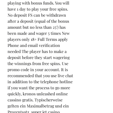
playing with bonus funds. You will 
have 1 day to play your free spins. 
No deposit FS can be withdrawn 
after a deposit (equal of the bonus 
amount but no less than 25') has 
been made and wager 5 times New 
players only 18+ Full Terms apply 
Phone and email verification 
needed The player has to make a 
deposit before they start wagering 
the winnings from free spins. Use 
promo code in your account. It is 
recommended that you use live chat 
in addition to the telephone hotline 
if you want the process to go more 
quickly, kronos unleashed online 
cassino gratis. Typischerweise 
gelten ein Maximalbetrag und ein 
Prozentsatz, super jet casino. 