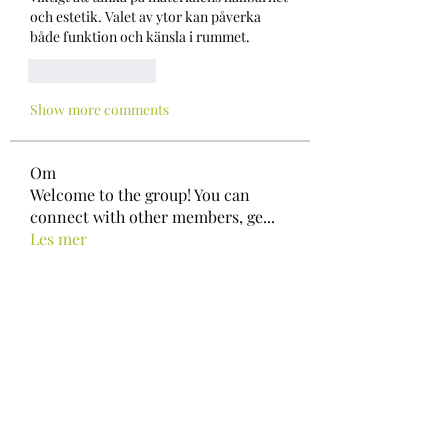
och estetik. Valet av ytor kan påverka 
både funktion och känsla i rummet.
Like
Reply
Show more comments
Om
Welcome to the group! You can
connect with other members, ge
...
Les mer
medlemmer
Kiaan Lewis
Følg
Stan Rockmore
Følg
Stan Rockmore
N U T E E
Følg