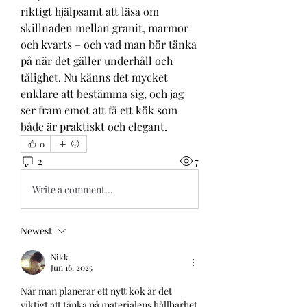
riktigt hjälpsamt att läsa om 
skillnaden mellan granit, marmor 
och kvarts – och vad man bör tänka 
på när det gäller underhåll och 
tålighet. Nu känns det mycket 
enklare att bestämma sig, och jag 
ser fram emot att få ett kök som 
både är praktiskt och elegant.
0
2
7
Write a comment...
Newest
Nikk
Jun 16, 2025
När man planerar ett nytt kök är det 
viktigt att tänka på materialens hållbarhet 