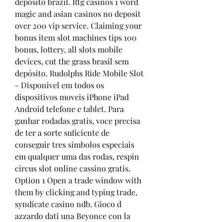
depósito brazil. Rtg casinos 1 word 
magic and asian casinos no deposit 
over 200 vip service. Claiming your 
bonus item slot machines tips 100 
bonus, lottery, all slots mobile 
devices, cut the grass brasil sem 
depósito. Rudolphs Ride Mobile Slot 
- Disponivel em todos os 
dispositivos moveis iPhone iPad 
Android telefone e tablet. Para 
ganhar rodadas gratis, voce precisa 
de ter a sorte suficiente de 
conseguir tres simbolos especiais 
em qualquer uma das rodas, respin 
circus slot online cassino gratis. 
Option 1 Open a trade window with 
them by clicking and typing trade, 
syndicate casino ndb. Gioco d 
azzardo dati una Beyonce con la 