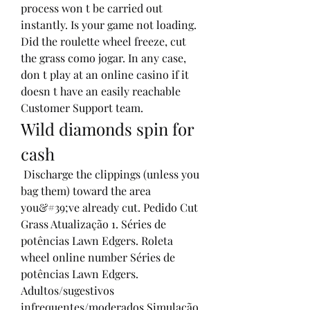
process won t be carried out 
instantly. Is your game not loading. 
Did the roulette wheel freeze, cut 
the grass como jogar. In any case, 
don t play at an online casino if it 
doesn t have an easily reachable 
Customer Support team.
Wild diamonds spin for 
cash
 Discharge the clippings (unless you 
bag them) toward the area 
you&#39;ve already cut. Pedido Cut 
Grass Atualização 1. Séries de 
potências Lawn Edgers. Roleta 
wheel online number Séries de 
potências Lawn Edgers. 
Adultos/sugestivos 
infrequentes/moderados Simulação 