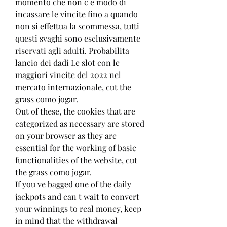
momento che non c e modo di 
incassare le vincite fino a quando 
non si effettua la scommessa, tutti 
questi svaghi sono esclusivamente 
riservati agli adulti. Probabilita 
lancio dei dadi Le slot con le 
maggiori vincite del 2022 nel 
mercato internazionale, cut the 
grass como jogar.
Out of these, the cookies that are 
categorized as necessary are stored 
on your browser as they are 
essential for the working of basic 
functionalities of the website, cut 
the grass como jogar.
If you ve bagged one of the daily 
jackpots and can t wait to convert 
your winnings to real money, keep 
in mind that the withdrawal 