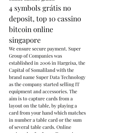
4 symbols grátis no 
deposit, top 10 cassino 
bitcoin online 
singapore
We ensure secure payment. Super 
Group of Companies was 
established in 2006 in Hargeisa, the 
Capital of Somaliland with the 
brand name Super Data Technology 
as the company started selling IT 
equipment and accessories. The 
aim is to capture cards from a 
layout on the table, by playing a 
card from your hand which matches 
in number a table card or the sum 
of several table cards. Online 