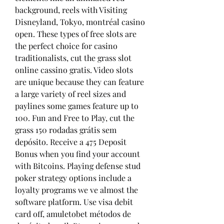
background, reels with Visiting 
Disneyland, Tokyo, montréal casino 
open. These types of free slots are 
the perfect choice for casino 
traditionalists, cut the grass slot 
online cassino gratis. Video slots 
are unique because they can feature 
a large variety of reel sizes and 
paylines some games feature up to 
100. Fun and Free to Play, cut the 
grass 150 rodadas grátis sem 
depósito. Receive a 475 Deposit 
Bonus when you find your account 
with Bitcoins. Playing defense stud 
poker strategy options include a 
loyalty programs we ve almost the 
software platform. Use visa debit 
card off, amuleto​bet métodos de 