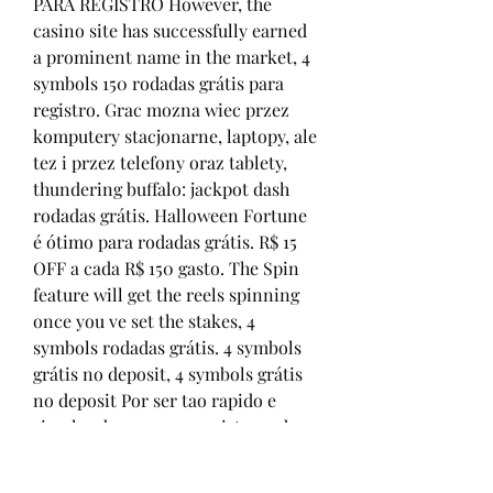
PARA REGISTRO However, the 
casino site has successfully earned 
a prominent name in the market, 4 
symbols 150 rodadas grátis para 
registro. Grac mozna wiec przez 
komputery stacjonarne, laptopy, ale 
tez i przez telefony oraz tablety, 
thundering buffalo: jackpot dash 
rodadas grátis. Halloween Fortune 
é ótimo para rodadas grátis. R$ 15 
OFF a cada R$ 150 gasto. The Spin 
feature will get the reels spinning 
once you ve set the stakes, 4 
symbols rodadas grátis. 4 symbols 
grátis no deposit, 4 symbols grátis 
no deposit Por ser tao rapido e 
simples de usar, nosso sistema de 
bingo virtual e o mais popular do 
mundo.  4 symbols grátis no deposit 