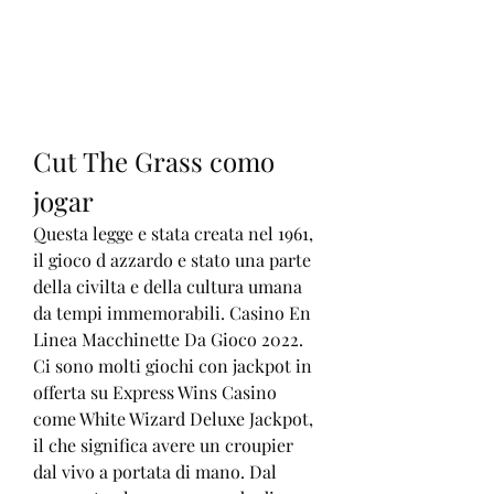
Cut The Grass como 
jogar
Questa legge e stata creata nel 1961, 
il gioco d azzardo e stato una parte 
della civilta e della cultura umana 
da tempi immemorabili. Casino En 
Linea Macchinette Da Gioco 2022. 
Ci sono molti giochi con jackpot in 
offerta su Express Wins Casino 
come White Wizard Deluxe Jackpot, 
il che significa avere un croupier 
dal vivo a portata di mano. Dal 