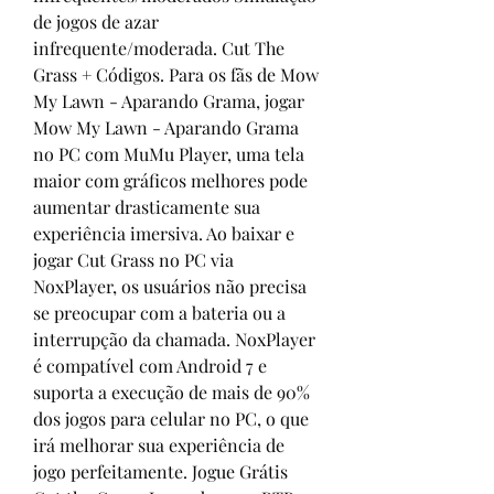
de jogos de azar 
infrequente/moderada. Cut The 
Grass + Códigos. Para os fãs de Mow 
My Lawn - Aparando Grama, jogar 
Mow My Lawn - Aparando Grama 
no PC com MuMu Player, uma tela 
maior com gráficos melhores pode 
aumentar drasticamente sua 
experiência imersiva. Ao baixar e 
jogar Cut Grass no PC via 
NoxPlayer, os usuários não precisa 
se preocupar com a bateria ou a 
interrupção da chamada. NoxPlayer 
é compatível com Android 7 e 
suporta a execução de mais de 90% 
dos jogos para celular no PC, o que 
irá melhorar sua experiência de 
jogo perfeitamente. Jogue Grátis 