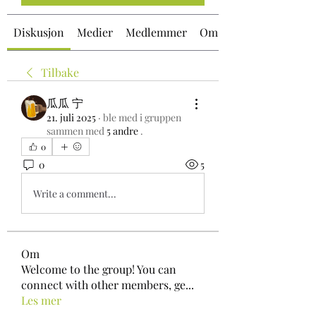
Diskusjon
Medier
Medlemmer
Om
Tilbake
瓜瓜 宁
21. juli 2025
·
ble med i gruppen
sammen med
5 andre
.
0
0
5
Write a comment...
Om
Welcome to the group! You can
connect with other members, ge
...
Les mer