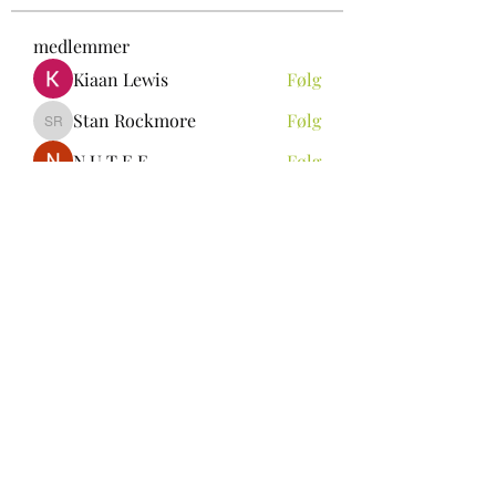
medlemmer
Kiaan Lewis
Følg
Stan Rockmore
Følg
Stan Rockmore
N U T E E
Følg
Aya Ch
Følg
ALEXANDRA Rin
Følg
Se alle medlemmer (296)
be.skoie@gmail.com
Tlf
40400240