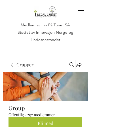
Medlem av Inn På Tunet SA
Støttet av Innovasjon Norge og
Lindesnesfondet
Grupper
Group
Offentlig
·
297 medlemmer
Bli med