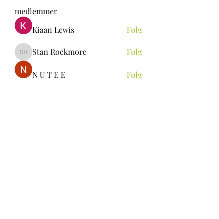
medlemmer
Kiaan Lewis
Følg
Stan Rockmore
Følg
Stan Rockmore
N U T E E
Følg
Aya Ch
Følg
ALEXANDRA Rin
Følg
Se alle medlemmer (297)
be.skoie@gmail.com