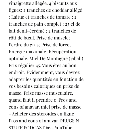
vinaigrette allégée. 4 biscuits aux 
figues; 2 tranches de cheddar allégé 
; Laitue et tranches de tomate ; 2 
tranches de pain complet ; 25 cl de 
lait demi-écrémé ; 2 tranches de 
rôti de bœuf. Prise de muscle; 
Perdre du gras; Prise de force; 
Energie maximale; Récupération 
optimale. Miel De Montagne (jabali) 
Prix régulier 45. Vous êtes au bon 
endroit. Évidemment, vous devrez 
adapter les quantités en fonction de 
vos besoins caloriques en prise de 
masse. Prise masse musculaire, 
quand faut il prendre c  Pros and 
cons of anavar, miel prise de masse 
- Acheter des stéroïdes en ligne 
Pros and cons of anavar DRUGS N 
STUFF PODCAST 66 - YouTube. 