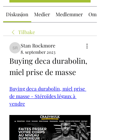
Diskusjon
Medier
Medlemmer
Om
Tilbake
Stan Rockmore
Stan Rockmore
8. september 2023
Buying deca durabolin, 
miel prise de masse
Buying deca durabolin, miel prise 
de masse - Stéroïdes légaux à 
vendre