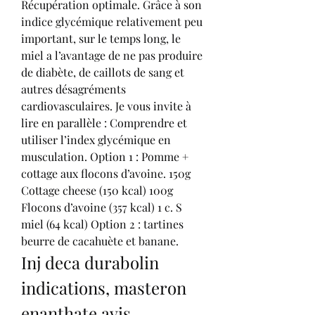
Récupération optimale. Grâce à son 
indice glycémique relativement peu 
important, sur le temps long, le 
miel a l’avantage de ne pas produire 
de diabète, de caillots de sang et 
autres désagréments 
cardiovasculaires. Je vous invite à 
lire en parallèle : Comprendre et 
utiliser l’index glycémique en 
musculation. Option 1 : Pomme + 
cottage aux flocons d’avoine. 150g 
Cottage cheese (150 kcal) 100g 
Flocons d’avoine (357 kcal) 1 c. S 
miel (64 kcal) Option 2 : tartines 
beurre de cacahuète et banane. 
Inj deca durabolin 
indications, masteron 
enanthate avis