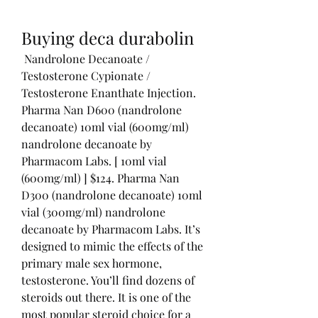
Buying deca durabolin
 Nandrolone Decanoate / 
Testosterone Cypionate / 
Testosterone Enanthate Injection. 
Pharma Nan D600 (nandrolone 
decanoate) 10ml vial (600mg/ml) 
nandrolone decanoate by 
Pharmacom Labs. [ 10ml vial 
(600mg/ml) ] $124. Pharma Nan 
D300 (nandrolone decanoate) 10ml 
vial (300mg/ml) nandrolone 
decanoate by Pharmacom Labs. It’s 
designed to mimic the effects of the 
primary male sex hormone, 
testosterone. You’ll find dozens of 
steroids out there. It is one of the 
most popular steroid choice for a 