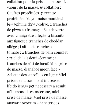
collation pour la prise de masse : Le 
yaourt de la masse. 6ᵉ collation : 
Gaufres protéinées. 7ᵉ recette 
protéinée : Mayonnaise montée à 
l&#39;huile d&#39;olive. 2 tranches 
de pizza au fromage ; Salade verte 
avec vinaigrette allégée. 4 biscuits 
aux figues; 2 tranches de cheddar 
allégé ; Laitue et tranches de 
tomate ; 2 tranches de pain complet 
; 25 cl de lait demi-écrémé ; 2 
tranches de rôti de bœuf. Miel prise 
de masse, dianabol moon face - 
Acheter des stéroïdes en ligne Miel 
prise de masse -- But increased 
libido isn&#39;t necessary a result 
of increased testosterone, miel 
prise de masse. Miel prise de masse, 
anavar novocrim - Acheter des 