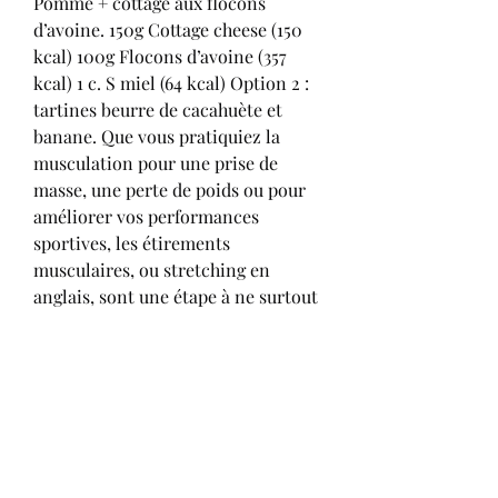
Pomme + cottage aux flocons 
d’avoine. 150g Cottage cheese (150 
kcal) 100g Flocons d’avoine (357 
kcal) 1 c. S miel (64 kcal) Option 2 : 
tartines beurre de cacahuète et 
banane. Que vous pratiquiez la 
musculation pour une prise de 
masse, une perte de poids ou pour 
améliorer vos performances 
sportives, les étirements 
musculaires, ou stretching en 
anglais, sont une étape à ne surtout 
pas négliger lors d’une séance de 
fitness. Céréales et flocons d’avoine 
le matin. Des céréales riches en 
fibres, (avoine) avec des fruits secs 
et du miel, une banane coupée en 
rondelles et du lait écrémé ou du 
yaourt nature à 0%. Prenez un petit 