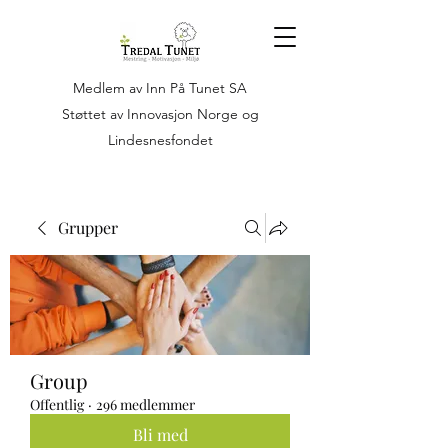
Medlem av Inn På Tunet SA
Støttet av Innovasjon Norge og
Lindesnesfondet
Grupper
Group
Offentlig
·
296 medlemmer
Bli med