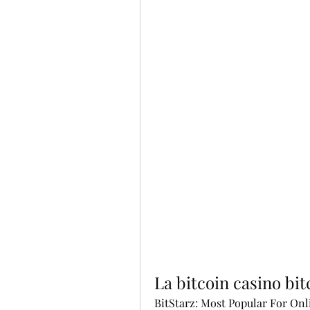
La bitcoin casino bi
BitStarz: Most Popular For Onli