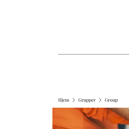
Hjem
Grupper
Group