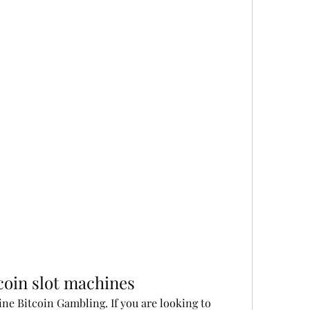
tcoin slot machines
ne Bitcoin Gambling. If you are looking to 