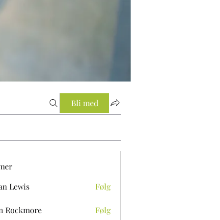
Bli med
mer
an Lewis
Følg
n Rockmore
Følg
ckmore