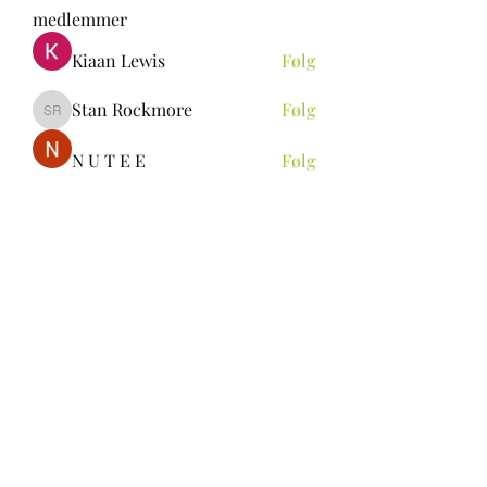
medlemmer
Kiaan Lewis
Følg
Stan Rockmore
Følg
Stan Rockmore
N U T E E
Følg
Aya Ch
Følg
ALEXANDRA Rin
Følg
Se alle medlemmer (296)
be.skoie@gmail.com