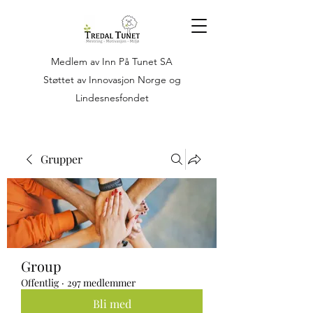
Medlem av Inn På Tunet SA
Støttet av Innovasjon Norge og
Lindesnesfondet
Grupper
Group
Offentlig
·
297 medlemmer
Bli med