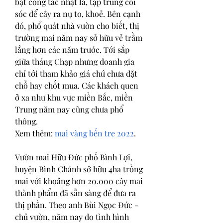
bật công tác nhặt lá, tập trung coi 
sóc để cây ra nụ to, khoẻ. Bên cạnh 
đó, phổ quát nhà vườn cho biết, thị 
trường mai năm nay sở hữu vẻ trầm 
lắng hơn các năm trước. Tới sắp 
giữa tháng Chạp nhưng doanh gia 
chỉ tới tham khảo giá chứ chưa đặt 
chỗ hay chốt mua. Các khách quen 
ở xa như khu vực miền Bắc, miền 
Trung năm nay cũng chưa phổ 
thông.
Xem thêm: 
mai vàng bến tre 2022
.
Vườn mai Hữu Đức phố Bình Lợi, 
huyện Bình Chánh sở hữu 4ha trồng 
mai với khoảng hơn 20.000 cây mai 
thành phẩm đã sẵn sàng để đưa ra 
thị phần. Theo anh Bùi Ngọc Đức - 
chủ vườn, năm nay do tình hình 