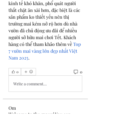
kinh tế khó khăn, phổ quát người 
thắt chặt ăn xài hơn, đặc biệt là các 
sản phẩm ko thiết yếu nên thị 
trường mai kém nở rộ hơn dù nhà 
vườn đã chủ động ưu đãi để nhiều 
người sở hữu mai chơi Tết. Khách 
hàng có thể tham khảo thêm về 
Top 
7 vườn mai vàng lớn đẹp nhất Việt 
Nam 2025
.
0
0
Write a comment...
Om
Welcome to the group! You can
connect with other members, ge
...
Les mer