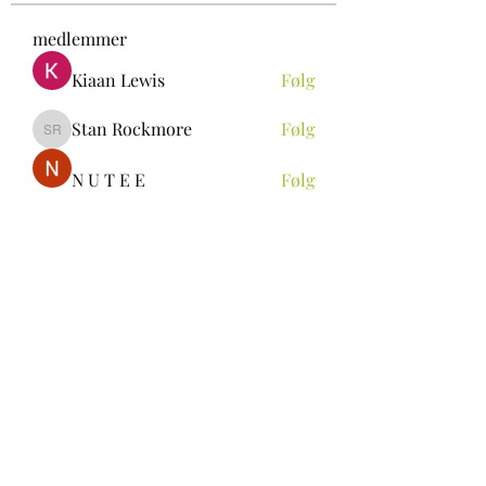
medlemmer
Kiaan Lewis
Følg
Stan Rockmore
Følg
Stan Rockmore
N U T E E
Følg
Aya Ch
Følg
ALEXANDRA Rin
Følg
Se alle medlemmer (296)