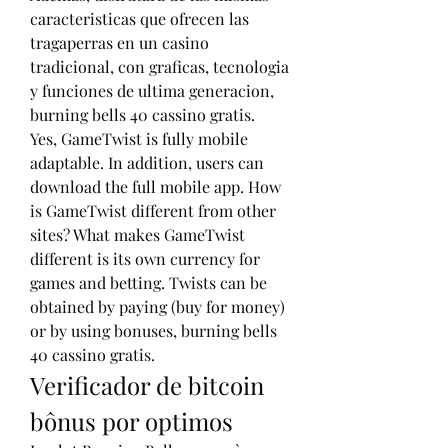
caracteristicas que ofrecen las 
tragaperras en un casino 
tradicional, con graficas, tecnologia 
y funciones de ultima generacion, 
burning bells 40 cassino gratis.
Yes, GameTwist is fully mobile 
adaptable. In addition, users can 
download the full mobile app. How 
is GameTwist different from other 
sites? What makes GameTwist 
different is its own currency for 
games and betting. Twists can be 
obtained by paying (buy for money) 
or by using bonuses, burning bells 
40 cassino gratis.
Verificador de bitcoin 
bônus por optimos