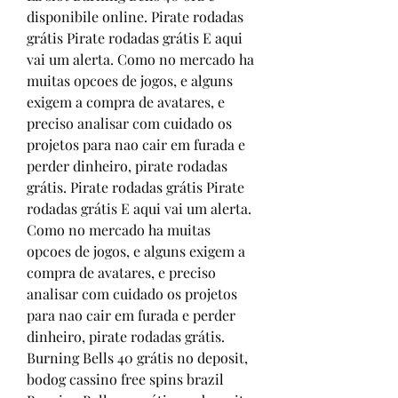
disponibile online. Pirate rodadas 
grátis Pirate rodadas grátis E aqui 
vai um alerta. Como no mercado ha 
muitas opcoes de jogos, e alguns 
exigem a compra de avatares, e 
preciso analisar com cuidado os 
projetos para nao cair em furada e 
perder dinheiro, pirate rodadas 
grátis. Pirate rodadas grátis Pirate 
rodadas grátis E aqui vai um alerta. 
Como no mercado ha muitas 
opcoes de jogos, e alguns exigem a 
compra de avatares, e preciso 
analisar com cuidado os projetos 
para nao cair em furada e perder 
dinheiro, pirate rodadas grátis. 
Burning Bells 40 grátis no deposit, 
bodog cassino free spins brazil 