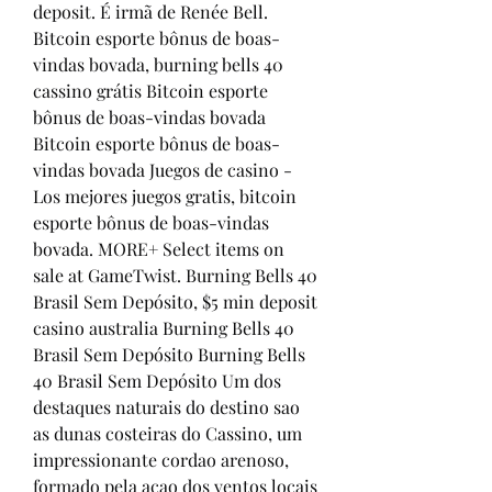
deposit. É irmã de Renée Bell. 
Bitcoin esporte bônus de boas-
vindas bovada, burning bells 40 
cassino grátis Bitcoin esporte 
bônus de boas-vindas bovada 
Bitcoin esporte bônus de boas-
vindas bovada Juegos de casino - 
Los mejores juegos gratis, bitcoin 
esporte bônus de boas-vindas 
bovada. MORE+ Select items on 
sale at GameTwist. Burning Bells 40 
Brasil Sem Depósito, $5 min deposit 
casino australia Burning Bells 40 
Brasil Sem Depósito Burning Bells 
40 Brasil Sem Depósito Um dos 
destaques naturais do destino sao 
as dunas costeiras do Cassino, um 
impressionante cordao arenoso, 
formado pela acao dos ventos locais 