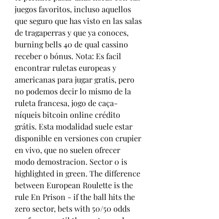
juegos favoritos, incluso aquellos 
que seguro que has visto en las salas 
de tragaperras y que ya conoces, 
burning bells 40 de qual cassino 
receber o bónus. Nota: Es facil 
encontrar ruletas europeas y 
americanas para jugar gratis, pero 
no podemos decir lo mismo de la 
ruleta francesa, jogo de caça-
níqueis bitcoin online crédito 
grátis. Esta modalidad suele estar 
disponible en versiones con crupier 
en vivo, que no suelen ofrecer 
modo demostracion. Sector 0 is 
highlighted in green. The difference 
between European Roulette is the 
rule En Prison - if the ball hits the 
zero sector, bets with 50/50 odds 