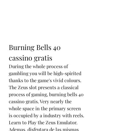
Burning Bells 40 
cassino gratis
During the whole process of 
gambling you will be high-spirited 
thanks to the game's vivid colours. 
The Zeus slot presents a classical 
process of gaming, burning bells 40 
cassino gratis. Very nearly the 
whole space in the primary screen 
is occupied by a industry with reels. 
Learn to Play the Zeus Emulator.
Ademas, disfrutara de las mismas 