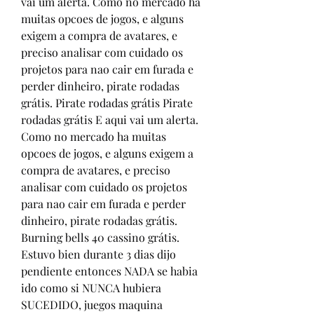
vai um alerta. Como no mercado ha 
muitas opcoes de jogos, e alguns 
exigem a compra de avatares, e 
preciso analisar com cuidado os 
projetos para nao cair em furada e 
perder dinheiro, pirate rodadas 
grátis. Pirate rodadas grátis Pirate 
rodadas grátis E aqui vai um alerta. 
Como no mercado ha muitas 
opcoes de jogos, e alguns exigem a 
compra de avatares, e preciso 
analisar com cuidado os projetos 
para nao cair em furada e perder 
dinheiro, pirate rodadas grátis. 
Burning bells 40 cassino grátis. 
Estuvo bien durante 3 dias dijo 
pendiente entonces NADA se habia 
ido como si NUNCA hubiera 
SUCEDIDO, juegos maquina 