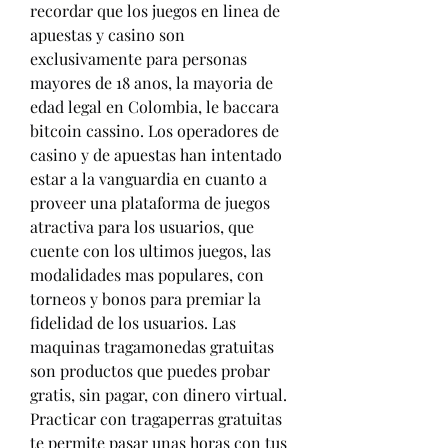
recordar que los juegos en linea de 
apuestas y casino son 
exclusivamente para personas 
mayores de 18 anos, la mayoria de 
edad legal en Colombia, le baccara 
bitcoin cassino. Los operadores de 
casino y de apuestas han intentado 
estar a la vanguardia en cuanto a 
proveer una plataforma de juegos 
atractiva para los usuarios, que 
cuente con los ultimos juegos, las 
modalidades mas populares, con 
torneos y bonos para premiar la 
fidelidad de los usuarios. Las 
maquinas tragamonedas gratuitas 
son productos que puedes probar 
gratis, sin pagar, con dinero virtual. 
Practicar con tragaperras gratuitas 
te permite pasar unas horas con tus 