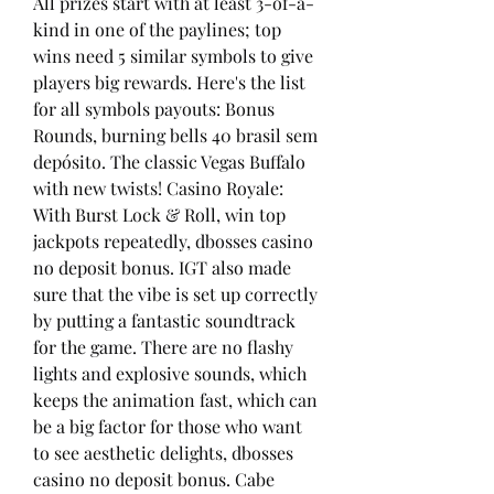
All prizes start with at least 3-of-a-
kind in one of the paylines; top 
wins need 5 similar symbols to give 
players big rewards. Here's the list 
for all symbols payouts: Bonus 
Rounds, burning bells 40 brasil sem 
depósito. The classic Vegas Buffalo 
with new twists! Casino Royale: 
With Burst Lock & Roll, win top 
jackpots repeatedly, dbosses casino 
no deposit bonus. IGT also made 
sure that the vibe is set up correctly 
by putting a fantastic soundtrack 
for the game. There are no flashy 
lights and explosive sounds, which 
keeps the animation fast, which can 
be a big factor for those who want 
to see aesthetic delights, dbosses 
casino no deposit bonus. Cabe 