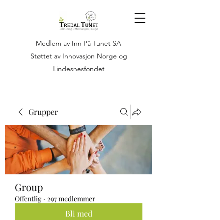
Medlem av Inn På Tunet SA
Støttet av Innovasjon Norge og
Lindesnesfondet
Grupper
Group
Offentlig
·
297 medlemmer
Bli med