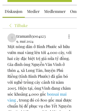
Diskusjon
Medier
Medlemmer
Om
Tilbake
tramanh3004123
tramanh3004123
9. mai 2024
Một nông dân ở Bình Phước sở hữu 
vườn mai vàng lên tới 4.000 cây, với 
hai cây đặc biệt trị giá nửa tỷ đồng.
Gia đình ông Nguyễn Văn Vinh ở 
thôn 4, xã Long Tân, huyện Phú 
Riềng (tỉnh Bình Phước) đã gắn bó 
với nghề trồng cây cảnh từ năm 
2005. Hiện tại, ông Vinh đang chăm 
sóc khoảng 4.000 gốc 
bonsai mai 
vàng
 , trong đó có 800 gốc mai được 
chuẩn bị để phục vụ cho Tết Nguyên 