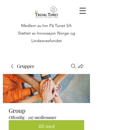
Medlem av Inn På Tunet SA
Støttet av Innovasjon Norge og
Lindesnesfondet
Grupper
Group
Offentlig
·
297 medlemmer
Bli med