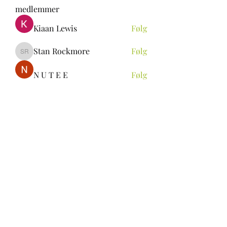
medlemmer
Kiaan Lewis
Følg
Stan Rockmore
Følg
Stan Rockmore
N U T E E
Følg
Aya Ch
Følg
ALEXANDRA Rin
Følg
Se alle medlemmer (297)
be.skoie@gmail.com