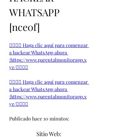
WHATSAPP 
[nce0f] 
👉🏻👉🏻 Haga clic aquí para comenzar 
a hackear WhatsApp ahora 
:https://www.parentalmonitorapp.x
yz/👈🏻👈🏻
👉🏻👉🏻 Haga clic aquí para comenzar 
a hackear WhatsApp ahora 
:https://www.parentalmonitorapp.x
yz/👈🏻👈🏻
Publicado hace 10 minutos:
Sitio Web: