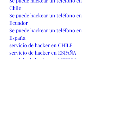
Se puede hackear un teléfono en 
Chile
Se puede hackear un teléfono en 
Ecuador
Se puede hackear un teléfono en 
España
servicio de hacker en CHILE
servicio de hacker en ESPAÑA
servicio de hacker en MEXICO
servicio de hacker en MEXICO
busco hacker en españa
Servicios De Hacker
Hackear WhatsApp 2023
Como HAcker WhatsApp
Busco Hacker WhatsApp
Clonar WhatsApp
como espiar whatsapp de mi novia
como espiar whatsapp
como ver el historial de whatsapp 