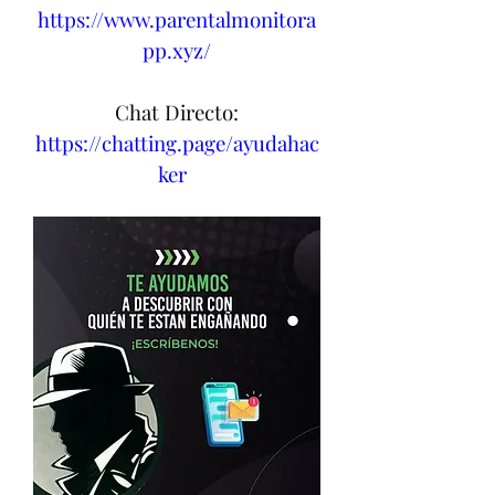
https://www.parentalmonitora
pp.xyz/
Chat Directo:
https://chatting.page/ayudahac
ker