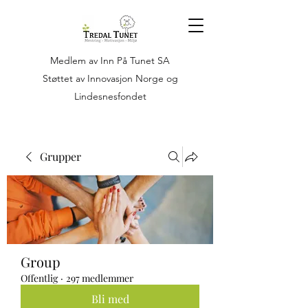
Medlem av Inn På Tunet SA
Støttet av Innovasjon Norge og
Lindesnesfondet
Grupper
Group
Offentlig
·
297 medlemmer
Bli med