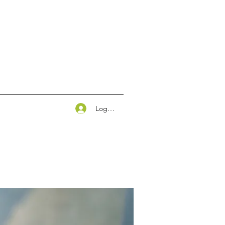
Logg inn