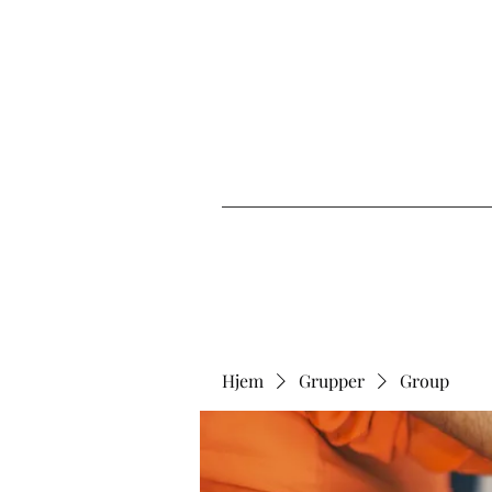
Hjem
Grupper
Group