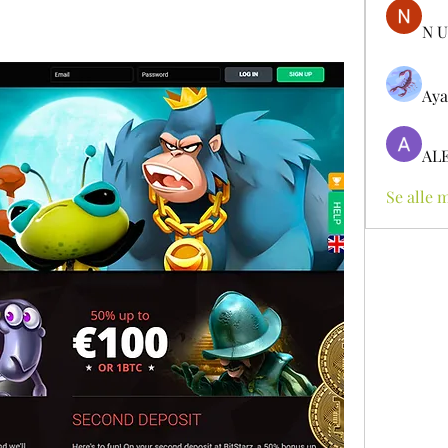
N U
Aya
AL
Se alle 