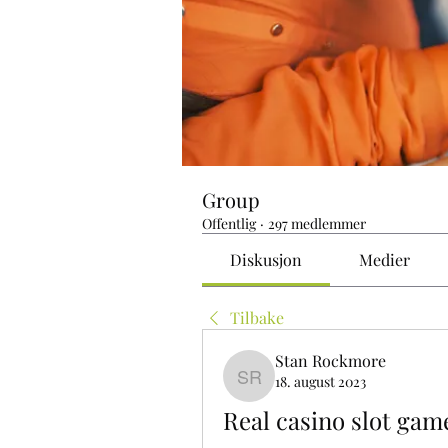
Group
Offentlig
·
297 medlemmer
Diskusjon
Medier
Tilbake
Stan Rockmore
18. august 2023
Stan Rockmore
Real casino slot game