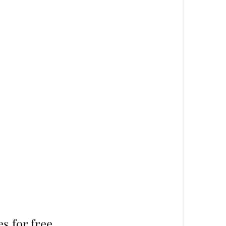
s for free