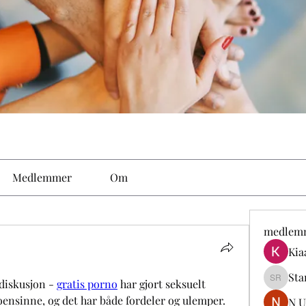
Medlemmer
Om
medlem
Kia
Sta
diskusjon - 
gratis porno
 har gjort seksuelt 
Stan Ro
ensinne, og det har både fordeler og ulemper. 
N U