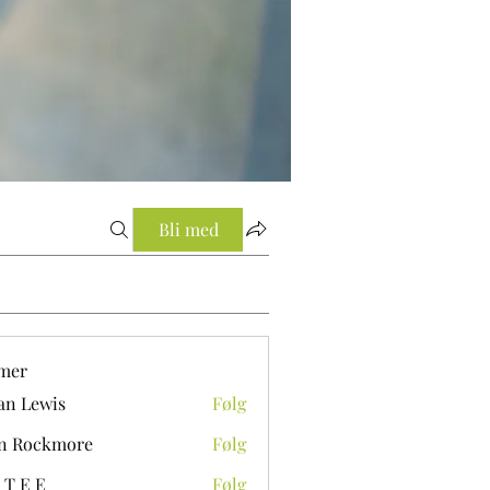
Bli med
mer
an Lewis
Følg
n Rockmore
Følg
ckmore
 T E E
Følg