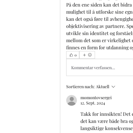
På den ene siden kan det bidra t
mulighet til å utforske sine eg
kan det også føre til avhengighe
objektivisering av partnere. Sp
utvikle sin identitet og forståel
mellom det som er virkelighet og
finnes en form for utdanning og
0
Kommentar verfassen...
Sortieren nach:
Aktuell
momontovsergei
12. Sept. 2024
Takk for innsikten! Det 
det kan være både bra og
langsiktige konsekvensene