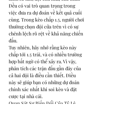
Đều có vai trò quan trọng trong 
việc đưa ra dự đoán về kết quả cuối 
cùng. Trong kèo chấp 1.5, người chơi 
thường chọn đội cửa trên vì có sự 
chênh lệch rõ rệt về khả năng chiến 
đấu.
Tuy nhiên, hãy nhớ rằng kèo này 
chấp tới 1.5 trái, và có nhiều trường 
hợp bất ngờ có thể xảy ra. Vì vậy, 
phân tích các trận đấu gần đây của 
cả hai đội là điều cần thiết. Điều 
này sẽ giúp bạn có những dự đoán 
chính xác nhất khi soi kèo và đặt 
cược tại nhà cái.
Quan Sát Sự Biến Đổi Của Tỷ Lệ 
Kèo
Nếu tỷ lệ ăn cược nhà cái đưa ra đột 
nhiên giảm, bạn nên cẩn trọng và 