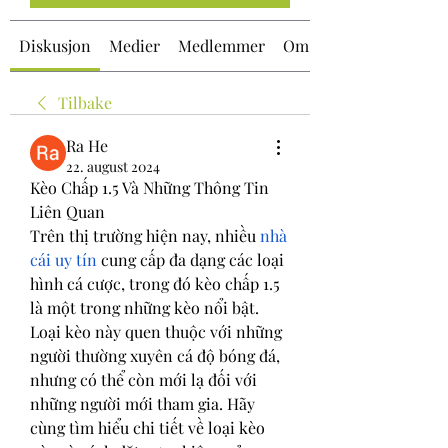
Diskusjon
Medier
Medlemmer
Om
Tilbake
Ra He
22. august 2024
Kèo Chấp 1.5 Và Những Thông Tin 
Liên Quan
Trên thị trường hiện nay, nhiều 
nhà 
cái uy tín
 cung cấp đa dạng các loại 
hình cá cược, trong đó kèo chấp 1.5 
là một trong những kèo nổi bật. 
Loại kèo này quen thuộc với những 
người thường xuyên cá độ bóng đá, 
nhưng có thể còn mới lạ đối với 
những người mới tham gia. Hãy 
cùng tìm hiểu chi tiết về loại kèo 