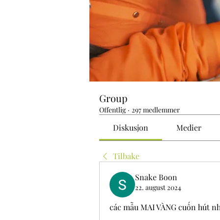
Group
Offentlig
·
297 medlemmer
Diskusjon
Medier
Tilbake
Snake Boon
22. august 2024
các mẫu MAI VÀNG cuốn hút nh