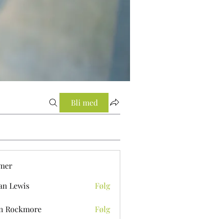
Bli med
mer
an Lewis
Følg
n Rockmore
Følg
ckmore