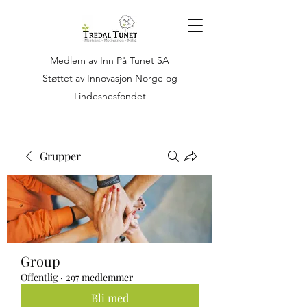
Medlem av Inn På Tunet SA
Støttet av Innovasjon Norge og
Lindesnesfondet
Grupper
Group
Offentlig
·
297 medlemmer
Bli med