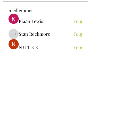
medlemmer
Kiaan Lewis
Følg
Stan Rockmore
Følg
Stan Rockmore
N U T E E
Følg
Aya Ch
Følg
ALEXANDRA Rin
Følg
Se alle medlemmer (297)