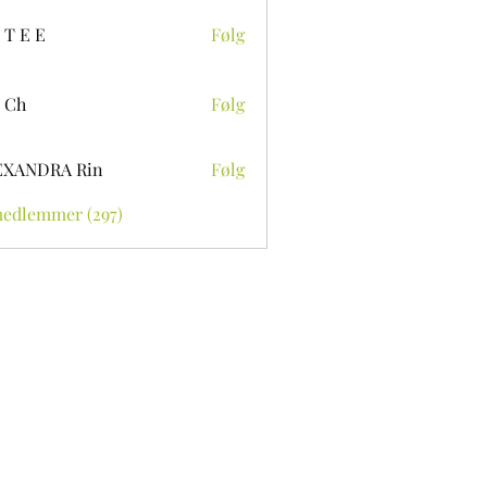
 T E E
Følg
 Ch
Følg
EXANDRA Rin
Følg
medlemmer (297)