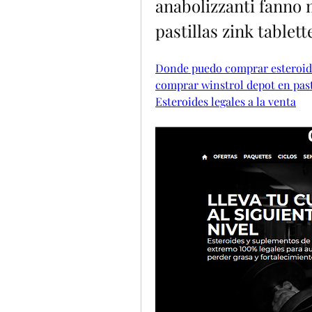
anabolizzanti fanno 
pastillas zink tablet
Donde puedo comprar esteroides
comprar winstrol depot en pasti
Esteroides legales a la venta