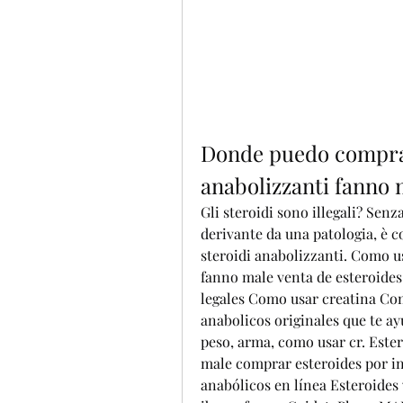
Donde puedo comprar 
anabolizzanti fanno 
Gli steroidi sono illegali? Sen
derivante da una patologia, è co
steroidi anabolizzanti. Como us
fanno male venta de esteroides
legales Como usar creatina Com
anabolicos originales que te a
peso, arma, como usar cr. Ester
male comprar esteroides por in
anabólicos en línea Esteroides v