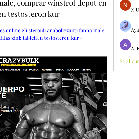
male, comprar winstrol depot en 
N U
ten testosteron kur
Aya
 online gli steroidi anabolizzanti fanno male, 
llas zink tabletten testosteron kur - 
AL
Se alle 