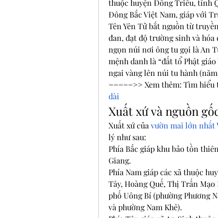
thuộc huyện Đông Triều, tỉnh Q
Đông Bắc Việt Nam, giáp với T
Tên Yên Tử bắt nguồn từ truyền 
đan, đạt độ trường sinh và hóa đ
ngọn núi nơi ông tu gọi là An T
mệnh danh là “đất tổ Phật giáo
ngai vàng lên núi tu hành (năm
=====>> Xem thêm: Tìm hiểu 
dài
Xuất xứ và nguồn gốc
Xuất xứ của 
vườn mai lớn nhất
lý như sau:
Phía Bắc giáp khu bảo tồn thiê
Giang.
Phía Nam giáp các xã thuộc hu
Tây, Hoàng Quế, Thị Trấn Mạo K
phố Uông Bí (phường Phương N
và phường Nam Khê).