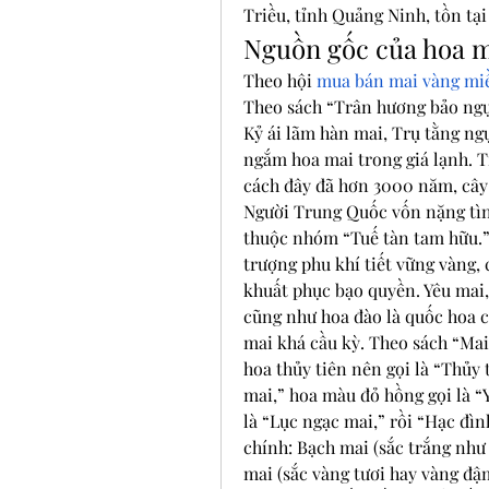
Triều, tỉnh Quảng Ninh, tồn tạ
Nguồn gốc của hoa 
Theo hội 
mua bán mai vàng mi
Theo sách “Trân hương bảo ngự
Kỷ ái lãm hàn mai, Trụ tằng ngự
ngắm hoa mai trong giá lạnh. T
cách đây đã hơn 3000 năm, cây
Người Trung Quốc vốn nặng tình
thuộc nhóm “Tuế tàn tam hữu.” 
trượng phu khí tiết vững vàng,
khuất phục bạo quyền. Yêu mai,
cũng như hoa đào là quốc hoa củ
mai khá cầu kỳ. Theo sách “Mai 
hoa thủy tiên nên gọi là “Thủy 
mai,” hoa màu đỏ hồng gọi là “
là “Lục ngạc mai,” rồi “Hạc đìn
chính: Bạch mai (sắc trắng như
mai (sắc vàng tươi hay vàng đậ