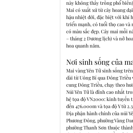
này không thấy trồng phổ biến)
Mai có xuất xứ từ cây hoang dại,
hậu nhiệt đới, đặc biệt với khí
triển mạnh, có tuổi thọ cao và
có màu sắc đẹp. Cây mai mỗi nă
– tháng 2 Dương lịch) và nở ho
hoa quanh năm.
Nơi sinh sống của ma
Mai vàng Yên Tử sinh sống trên
dài từ Uông Bí qua Đông Triều 
cung Đông Triều, chạy theo hư
Núi Yên Tử là đỉnh cao nhất tro
hệ tọa độ VN2000: kinh tuyến tr
đến 476.000m và tọa độ Y từ 2.
Địa phận hành chính của núi Y
Phương Đông, phường Vàng Dan
phường Thanh Sơn thuộc thành 