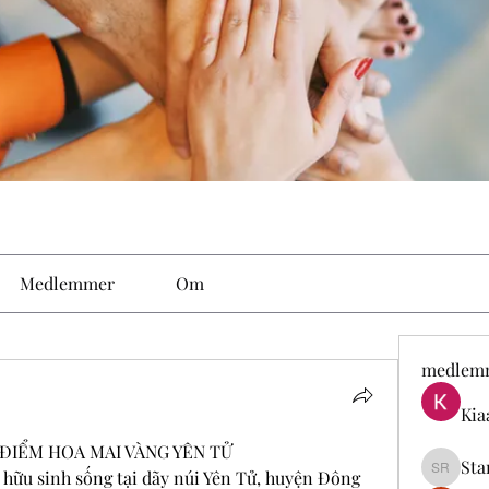
Medlemmer
Om
medlem
Kia
ĐIỂM HOA MAI VÀNG YÊN TỬ
Sta
 hữu sinh sống tại dãy núi Yên Tử, huyện Đông 
Stan Ro