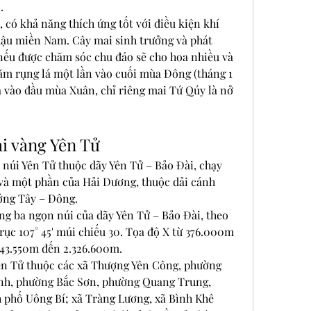
.
 có khả năng thích ứng tốt với điều kiện khí 
 hậu miền Nam. Cây mai sinh trưởng và phát 
 nếu được chăm sóc chu đáo sẽ cho hoa nhiều và 
m rụng lá một lần vào cuối mùa Đông (tháng 1 
a vào đầu mùa Xuân, chỉ riêng mai Tứ Qúy là nở 
i vàng Yên Tử
 núi Yên Tử thuộc dãy Yên Tử – Bảo Đài, chạy 
và một phần của Hải Dương, thuộc dải cánh 
ớng Tây – Đông.
ng ba ngọn núi của dãy Yên Tử – Bảo Đài, theo 
ục 107° 45' múi chiếu 30. Tọa độ X từ 376.000m 
343.550m đến 2.326.600m.
ên Tử thuộc các xã Thượng Yên Công, phường 
h, phường Bắc Sơn, phường Quang Trung, 
phố Uông Bí; xã Tràng Lương, xã Bình Khê 