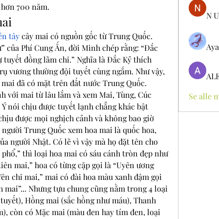
i hơn 700 năm.
N U
mai
ền tây
 cây mai có nguồn gốc từ Trung Quốc. 
Aya
” của Phí Cung Ấn, đời Minh chép rằng: “Đắc 
 tuyết đồng lãm chi.” Nghĩa là Đắc Kỷ thích 
rụ vương thường đội tuyết cùng ngắm. Như vậy, 
AL
 mai đã có mặt trên đất nước Trung Quốc.
 với mai từ lâu lắm và xem Mai, Tùng, Cúc 
Se alle 
Ý nói chịu được tuyết lạnh chẳng khác bật 
 chịu được mọi nghịch cảnh và không bao giờ 
 người Trung Quốc xem hoa mai là quốc hoa, 
a người Nhật. Có lẽ vì vậy mà họ đặt tên cho 
phổ,” thì loại hoa mai có sáu cánh tròn đẹp như 
tiên mai,” hoa có từng cặp gọi là “Uyên ương 
Yên chi mai,” mai có đài hoa màu xanh đậm gọi 
h mai”... Nhưng tựu chung cũng nằm trong 4 loại 
 tuyết), Hồng mai (sắc hồng như máu), Thanh 
m), còn có Mặc mai (màu đen hay tím đen, loại 