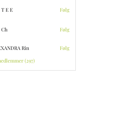
 T E E
Følg
 Ch
Følg
EXANDRA Rin
Følg
medlemmer (297)