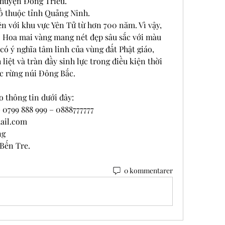
 huyện Đông Triều.
ồ thuộc tỉnh Quảng Ninh.
ền với khu vực Yên Tử từ hơn 700 năm. Vì vậy, 
. Hoa mai vàng mang nét đẹp sâu sắc với màu 
có ý nghĩa tâm linh của vùng đất Phật giáo, 
iệt và tràn đầy sinh lực trong điều kiện thời 
ực rừng núi Đông Bắc.
o thông tin dưới đây:
 0799 888 999 – 0888777777
ail.com
ng
 Bến Tre.
0 kommentarer