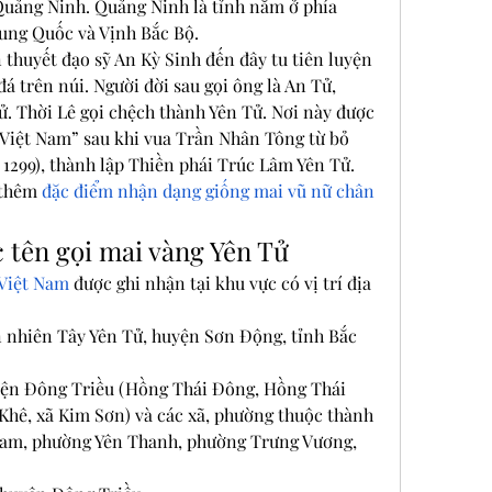
uảng Ninh. Quảng Ninh là tỉnh nằm ở phía 
rung Quốc và Vịnh Bắc Bộ.
thuyết đạo sỹ An Kỳ Sinh đến đây tu tiên luyện 
á trên núi. Người đời sau gọi ông là An Tử, 
ử. Thời Lê gọi chệch thành Yên Tử. Nơi này được 
 Việt Nam” sau khi vua Trần Nhân Tông từ bỏ 
 1299), thành lập Thiền phái Trúc Lâm Yên Tử.
thêm 
đặc điểm nhận dạng giống mai vũ nữ chân 
 tên gọi mai vàng Yên Tử
 Việt Nam
 được ghi nhận tại khu vực có vị trí địa 
n nhiên Tây Yên Tử, huyện Sơn Động, tỉnh Bắc 
yện Đông Triều (Hồng Thái Đông, Hồng Thái 
hê, xã Kim Sơn) và các xã, phường thuộc thành 
am, phường Yên Thanh, phường Trưng Vương, 