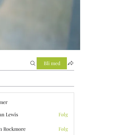
Bli med
mer
an Lewis
Følg
n Rockmore
Følg
ckmore