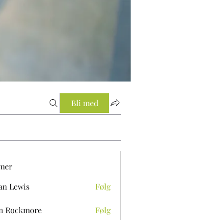
Bli med
mer
an Lewis
Følg
n Rockmore
Følg
ckmore