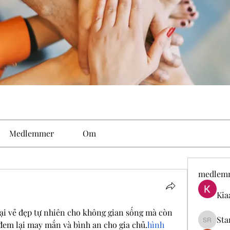
Medlemmer
Om
medlem
Kia
i vẻ đẹp tự nhiên cho không gian sống mà còn 
Sta
 đem lại may mắn và bình an cho gia chủ.
hình 
Stan Ro