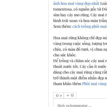
ảnh hoa mai vàng đẹp nhất
 Loà
tomentosa, có nguồn gốc từ Đô
sim hay cây mơ rừng. Cây mai rừ
hình trái xoan và hoa màu trắn
Xem thêm: 
cách trồng phôi mai
Hoa mai rừng không chỉ đẹp mà
vàng trong cuộc sống, tượng trư
chín, có màu đỏ tươi, vị chua ng
cho sức khỏe.
Để trồng và chăm sóc cây mai rừ
thoát nước tốt. Cây cần ít nước
dáng cho cây mai rừng cũng rất
trở thành một điểm nhấn đẹp m
tham khảo thêm 
Phôi mai vàng 
0
Skriv en kommentar …