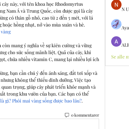
i cây này, với tên khoa học Rhodomyrtus 
N U
ng Nam Á và Trung Quốc, còn được gọi là cây 
ng có thân gỗ nhỏ, cao từ 2 đến 5 mét, với lá 
g hoặc hồng nhạt, nở vào mùa xuân và hè.
Aya
 vàng
AL
 còn mang ý nghĩa về sự kiên cường và vững 
ng cho sức sống mãnh liệt. Quả của cây, khi 
Se alle 
ọt, chứa nhiều vitamin C, mang lại nhiều lợi ích 
ng, bạn cần chú ý đến ánh sáng, đất tơi xốp và 
 nhưng không thể thiếu dinh dưỡng. Việc tạo 
 quan trọng, giúp cây phát triển khỏe mạnh và 
ắt trong khu vườn của bạn. Các bạn có thể 
là gì? Phôi mai vàng sống được bao lâu?
.
0 kommentarer