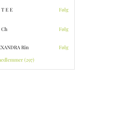
 T E E
Følg
 Ch
Følg
EXANDRA Rin
Følg
medlemmer (297)