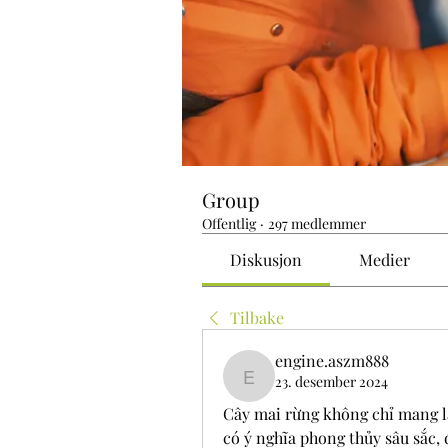
Group
Offentlig
·
297 medlemmer
Diskusjon
Medier
Tilbake
engine.aszm888
23. desember 2024
engine.aszm888
Cây mai rừng không chỉ mang lạ
có ý nghĩa phong thủy sâu sắc,