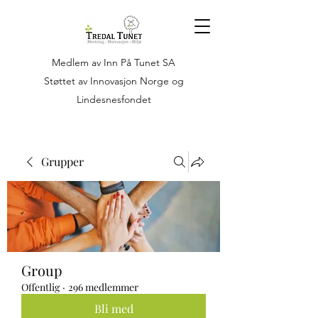
Medlem av Inn På Tunet SA
Støttet av Innovasjon Norge og
Lindesnesfondet
Grupper
Group
Offentlig
·
296 medlemmer
Bli med