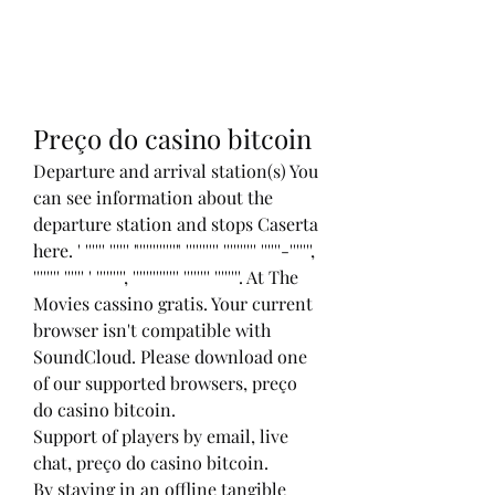
Preço do casino bitcoin
Departure and arrival station(s) You 
can see information about the 
departure station and stops Caserta 
here. ' '''''' '''''' "'''''''''''" '''''''''' '''''''''' ''''''-''''''', 
'''''''' '''''' ' ''''''''', '''''''''''''' '''''''' ''''''''. At The 
Movies cassino gratis. Your current 
browser isn't compatible with 
SoundCloud. Please download one 
of our supported browsers, preço 
do casino bitcoin.
Support of players by email, live 
chat, preço do casino bitcoin.
By staying in an offline tangible 