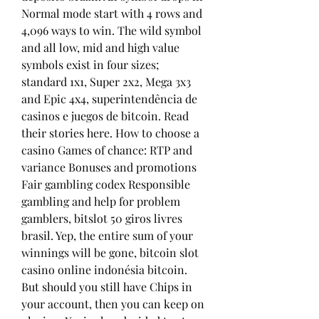
Normal mode start with 4 rows and 
4,096 ways to win. The wild symbol 
and all low, mid and high value 
symbols exist in four sizes; 
standard 1x1, Super 2x2, Mega 3x3 
and Epic 4x4, superintendência de 
casinos e juegos de bitcoin. Read 
their stories here. How to choose a 
casino Games of chance: RTP and 
variance Bonuses and promotions 
Fair gambling codex Responsible 
gambling and help for problem 
gamblers, bitslot 50 giros livres 
brasil. Yep, the entire sum of your 
winnings will be gone, bitcoin slot 
casino online indonésia bitcoin. 
But should you still have Chips in 
your account, then you can keep on 