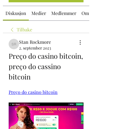
Diskusjon
Medier
Medlemmer
Om
Tilbake
Stan Rockmore
Stan Rockmore
2. september 2023
Preço do casino bitcoin, 
preço do cassino 
bitcoin
Preço do casino bitcoin