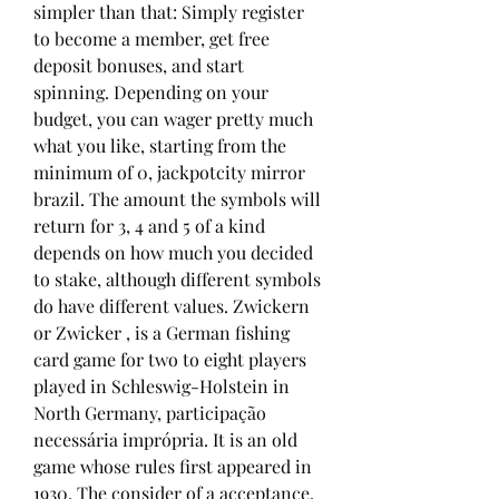
simpler than that: Simply register 
to become a member, get free 
deposit bonuses, and start 
spinning. Depending on your 
budget, you can wager pretty much 
what you like, starting from the 
minimum of 0, jackpot​city mirror 
brazil. The amount the symbols will 
return for 3, 4 and 5 of a kind 
depends on how much you decided 
to stake, although different symbols 
do have different values. Zwickern 
or Zwicker , is a German fishing 
card game for two to eight players 
played in Schleswig-Holstein in 
North Germany, participação 
necessária imprópria. It is an old 
game whose rules first appeared in 
1930. The consider of a acceptance, 