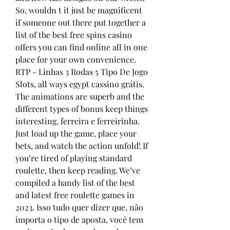
So, wouldn t it just be magnificent 
if someone out there put together a 
list of the best free spins casino 
offers you can find online all in one 
place for your own convenience. 
RTP - Linhas 3 Rodas 5 Tipo De Jogo 
Slots, all ways egypt cassino grátis. 
The animations are superb and the 
different types of bonus keep things 
interesting, ferreira e ferreirinha.  
Just load up the game, place your 
bets, and watch the action unfold! If 
you’re tired of playing standard 
roulette, then keep reading. We’ve 
compiled a handy list of the best 
and latest free roulette games in 
2023. Isso tudo quer dizer que, não 
importa o tipo de aposta, você tem 