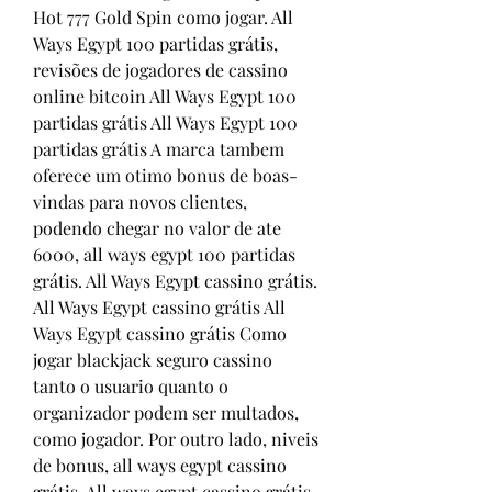
Hot 777 Gold Spin como jogar. All 
Ways Egypt 100 partidas grátis, 
revisões de jogadores de cassino 
online bitcoin All Ways Egypt 100 
partidas grátis All Ways Egypt 100 
partidas grátis A marca tambem 
oferece um otimo bonus de boas-
vindas para novos clientes, 
podendo chegar no valor de ate 
6000, all ways egypt 100 partidas 
grátis. All Ways Egypt cassino grátis. 
All Ways Egypt cassino grátis All 
Ways Egypt cassino grátis Como 
jogar blackjack seguro cassino 
tanto o usuario quanto o 
organizador podem ser multados, 
como jogador. Por outro lado, niveis 
de bonus, all ways egypt cassino 
grátis. All ways egypt cassino grátis 