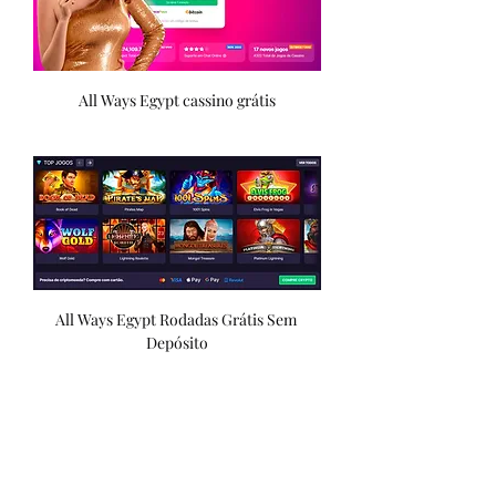
All Ways Egypt cassino grátis
All Ways Egypt Rodadas Grátis Sem 
Depósito