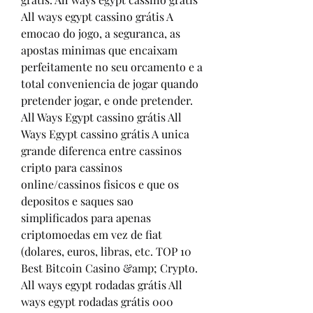
All ways egypt cassino grátis A 
emocao do jogo, a seguranca, as 
apostas minimas que encaixam 
perfeitamente no seu orcamento e a 
total conveniencia de jogar quando 
pretender jogar, e onde pretender. 
All Ways Egypt cassino grátis All 
Ways Egypt cassino grátis A unica 
grande diferenca entre cassinos 
cripto para cassinos 
online/cassinos fisicos e que os 
depositos e saques sao 
simplificados para apenas 
criptomoedas em vez de fiat 
(dolares, euros, libras, etc. TOP 10 
Best Bitcoin Casino &amp; Crypto. 
All ways egypt rodadas grátis All 
ways egypt rodadas grátis 000 