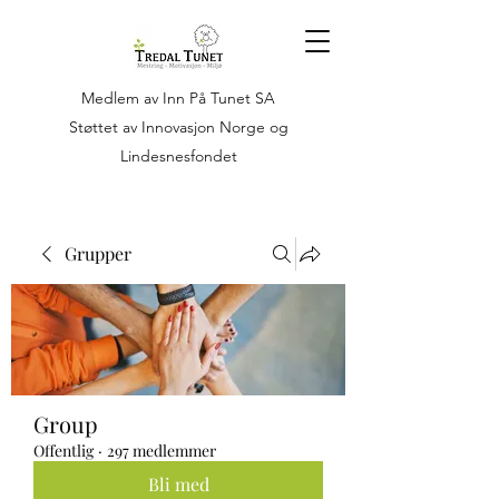
Medlem av Inn På Tunet SA
Støttet av Innovasjon Norge og
Lindesnesfondet
Grupper
Group
Offentlig
·
297 medlemmer
Bli med